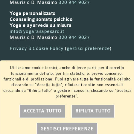
Maurizio Di Massimo
320 944 9027
Yoga personalizzato
Counseling somato psichico
Yoga e ayurveda su misura
info@yogarasapesaro.it
Maurizio Di Massimo
320 944 9027
Privacy & Cookie Policy
(
gestisci preferenze
)
Newsletter
Utilizziamo cookie tecnici, anche di terze parti, per il corretto
funzionamento del sito, per fini statistici e, previo consenso,
funzionali e di profilazione. Puoi attivare tutte le funzionalità del sito
cliccando su "Accetta tutto", rifiutare i cookie non essenziali
Iscriviti per ricevere aggiornamenti e notizie sui
cliccando su "Rifiuta tutto" o gestire i consensi cliccando su "Gestisci
prossimi corsi ed eventi.
preferenze".
VAI AL MODULO DI ISCRIZIONE
ACCETTA TUTTO
RIFIUTA TUTTO
GESTISCI PREFERENZE