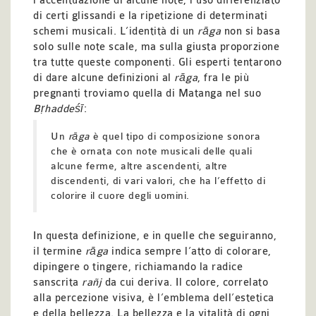
l’accentuazione di alcune note, l’uso differenziato
di certi glissandi e la ripetizione di determinati
schemi musicali. L’identità di un
rāga
non si basa
solo sulle note scale, ma sulla giusta proporzione
tra tutte queste componenti. Gli esperti tentarono
di dare alcune definizioni al
rāga
, fra le più
pregnanti troviamo quella di Matanga nel suo
Bṛhaddeśī
:
Un
rāga
è quel tipo di composizione sonora
che è ornata con note musicali delle quali
alcune ferme, altre ascendenti, altre
discendenti, di vari valori, che ha l’effetto di
colorire il cuore degli uomini.
In questa definizione, e in quelle che seguiranno,
il termine
rāga
indica sempre l’atto di colorare,
dipingere o tingere, richiamando la radice
sanscrita
rañj
da cui deriva. Il colore, correlato
alla percezione visiva, è l’emblema dell’estetica
e della bellezza. La bellezza e la vitalità di ogni