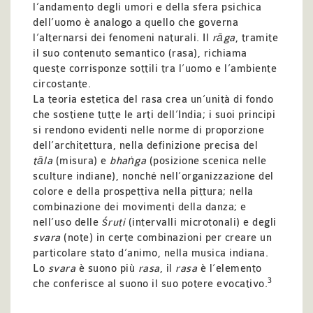
l’andamento degli umori e della sfera psichica
dell’uomo è analogo a quello che governa
l’alternarsi dei fenomeni naturali. Il
rāga
, tramite
il suo contenuto semantico (rasa), richiama
queste corrisponze sottili tra l’uomo e l’ambiente
circostante.
La teoria estetica del rasa crea un’unità di fondo
che sostiene tutte le arti dell’India; i suoi principi
si rendono evidenti nelle norme di proporzione
dell’architettura, nella definizione precisa del
tāla
(misura) e
bhaṅga
(posizione scenica nelle
sculture indiane), nonché nell’organizzazione del
colore e della prospettiva nella pittura; nella
combinazione dei movimenti della danza; e
nell’uso delle
śruti
(intervalli microtonali) e degli
svara
(note) in certe combinazioni per creare un
particolare stato d’animo, nella musica indiana.
Lo
svara
è suono più
rasa
, il
rasa
è l’elemento
3
che conferisce al suono il suo potere evocativo.