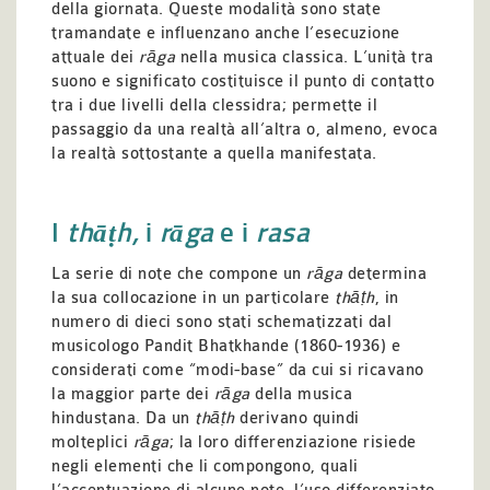
della giornata. Queste modalità sono state
tramandate e influenzano anche l’esecuzione
attuale dei
rāga
nella musica classica. L’unità tra
suono e significato costituisce il punto di contatto
tra i due livelli della clessidra; permette il
passaggio da una realtà all’altra o, almeno, evoca
la realtà sottostante a quella manifestata.
I
thāṭh,
i
rāga
e i
rasa
La serie di note che compone un
rāga
determina
la sua collocazione in un particolare
thāṭh
, in
numero di dieci sono stati schematizzati dal
musicologo Pandit Bhatkhande (1860-1936) e
considerati come “modi-base” da cui si ricavano
la maggior parte dei
rāga
della musica
hindustana. Da un
thāṭh
derivano quindi
molteplici
rāga
; la loro differenziazione risiede
negli elementi che li compongono, quali