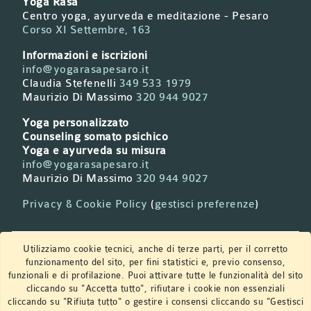
Yoga Rasa
Centro yoga, ayurveda e meditazione - Pesaro
Corso XI Settembre, 163
Informazioni e iscrizioni
info@yogarasapesaro.it
Claudia Stefenelli
349 533 1979
Maurizio Di Massimo
320 944 9027
Yoga personalizzato
Counseling somato psichico
Yoga e ayurveda su misura
info@yogarasapesaro.it
Maurizio Di Massimo
320 944 9027
Privacy & Cookie Policy
(
gestisci preferenze
)
Newsletter
Utilizziamo cookie tecnici, anche di terze parti, per il corretto
funzionamento del sito, per fini statistici e, previo consenso,
funzionali e di profilazione. Puoi attivare tutte le funzionalità del sito
cliccando su "Accetta tutto", rifiutare i cookie non essenziali
Iscriviti per ricevere aggiornamenti e notizie sui
cliccando su "Rifiuta tutto" o gestire i consensi cliccando su "Gestisci
prossimi corsi ed eventi.