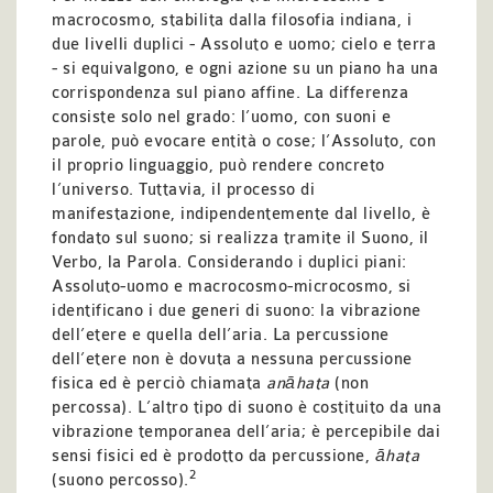
macrocosmo, stabilita dalla filosofia indiana, i
due livelli duplici - Assoluto e uomo; cielo e terra
- si equivalgono, e ogni azione su un piano ha una
corrispondenza sul piano affine. La differenza
consiste solo nel grado: l’uomo, con suoni e
parole, può evocare entità o cose; l’Assoluto, con
il proprio linguaggio, può rendere concreto
l’universo. Tuttavia, il processo di
manifestazione, indipendentemente dal livello, è
fondato sul suono; si realizza tramite il Suono, il
Verbo, la Parola. Considerando i duplici piani:
Assoluto-uomo e macrocosmo-microcosmo, si
identificano i due generi di suono: la vibrazione
dell’etere e quella dell’aria. La percussione
dell’etere non è dovuta a nessuna percussione
fisica ed è perciò chiamata
anāhata
(non
percossa). L’altro tipo di suono è costituito da una
vibrazione temporanea dell’aria; è percepibile dai
sensi fisici ed è prodotto da percussione,
āhata
2
(suono percosso).