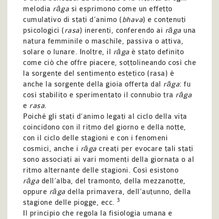
melodia
rāga
si esprimono come un effetto
cumulativo di stati d’animo (
bhava
) e contenuti
psicologici (
rasa
) inerenti, conferendo ai
rāga
una
natura femminile o maschile, passiva o attiva,
solare o lunare. Inoltre, il
rāga
è stato definito
come ciò che offre piacere, sottolineando così che
la sorgente del sentimento estetico (rasa) è
anche la sorgente della gioia offerta dal
rāga
: fu
così stabilito e sperimentato il connubio tra
rāga
e
rasa
.
Poiché gli stati d’animo legati al ciclo della vita
coincidono con il ritmo del giorno e della notte,
con il ciclo delle stagioni e con i fenomeni
cosmici, anche i
rāga
creati per evocare tali stati
sono associati ai vari momenti della giornata o al
ritmo alternante delle stagioni. Così esistono
rāga
dell’alba, del tramonto, della mezzanotte,
oppure
rāga
della primavera, dell’autunno, della
3
stagione delle piogge, ecc.
Il principio che regola la fisiologia umana e