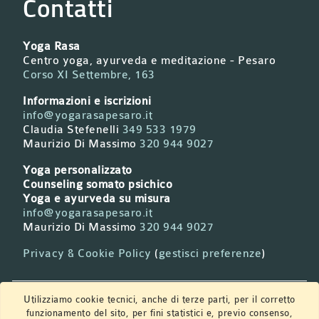
Contatti
Yoga Rasa
Centro yoga, ayurveda e meditazione - Pesaro
Corso XI Settembre, 163
Informazioni e iscrizioni
info@yogarasapesaro.it
Claudia Stefenelli
349 533 1979
Maurizio Di Massimo
320 944 9027
Yoga personalizzato
Counseling somato psichico
Yoga e ayurveda su misura
info@yogarasapesaro.it
Maurizio Di Massimo
320 944 9027
Privacy & Cookie Policy
(
gestisci preferenze
)
Newsletter
Utilizziamo cookie tecnici, anche di terze parti, per il corretto
funzionamento del sito, per fini statistici e, previo consenso,